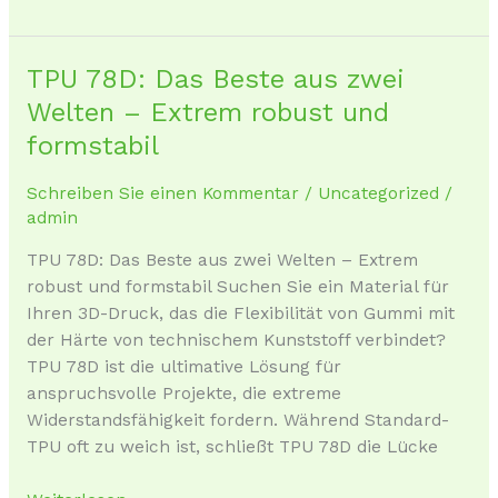
TPU 78D: Das Beste aus zwei
TPU
78D:
Welten – Extrem robust und
Das
formstabil
Beste
aus
Schreiben Sie einen Kommentar
/
Uncategorized
/
zwei
admin
Welten
TPU 78D: Das Beste aus zwei Welten – Extrem
–
robust und formstabil Suchen Sie ein Material für
Extrem
Ihren 3D-Druck, das die Flexibilität von Gummi mit
robust
der Härte von technischem Kunststoff verbindet?
und
TPU 78D ist die ultimative Lösung für
formstabil
anspruchsvolle Projekte, die extreme
Widerstandsfähigkeit fordern. Während Standard-
TPU oft zu weich ist, schließt TPU 78D die Lücke