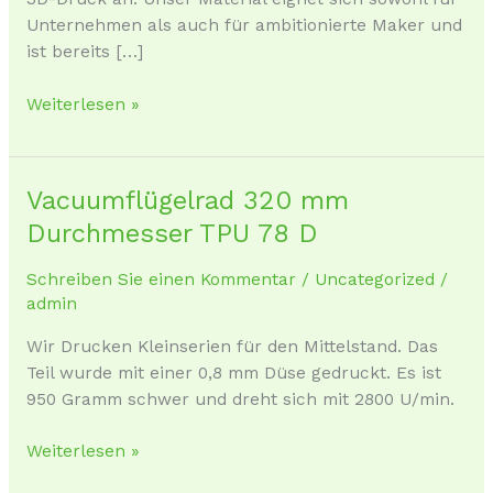
Unternehmen als auch für ambitionierte Maker und
ist bereits […]
Weiterlesen »
Vacuumflügelrad 320 mm
Vacuumflügelrad
320
Durchmesser TPU 78 D
mm
Durchmesser
Schreiben Sie einen Kommentar
/
Uncategorized
/
TPU
admin
78
Wir Drucken Kleinserien für den Mittelstand. Das
D
Teil wurde mit einer 0,8 mm Düse gedruckt. Es ist
950 Gramm schwer und dreht sich mit 2800 U/min.
Weiterlesen »