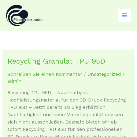
Zum
Inhalt
springen
Recycling Granulat TPU 95D
Recycling
Granulat
Schreiben Sie einen Kommentar
/
Uncategorized
/
TPU
admin
95D
Recycling TPU 95D – Nachhaltiges
Hochleistungsmaterial für den 3D-Druck Recycling
TPU 95D – Jetzt bereits ab 5 kg erhältlich
Nachhaltigkeit und hohe Materialqualität müssen
sich nicht ausschließen. Deshalb bieten wir ab
sofort Recycling TPU 95D für den professionellen
3D-Druck an. Unser Material eignet sich sowohl für