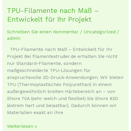
TPU-Filamente nach Maß –
TPU-
Filamente
Entwickelt für Ihr Projekt
nach
Maß
Schreiben Sie einen Kommentar
/
Uncategorized
/
–
admin
Entwickelt
TPU-Filamente nach Maß – Entwickelt für Ihr
für
Projekt Bei filamentextruder.de erhalten Sie nicht
Ihr
nur Standard-Filamente, sondern
Projekt
maßgeschneiderte TPU-Lösungen für
anspruchsvolle 3D-Druck-Anwendungen. Wir bieten
TPU (Thermoplastisches Polyurethan) in einem
außergewöhnlich breiten Härtebereich an – von
Shore 70A (sehr weich und flexibel) bis Shore 83D
(extrem hart und belastbar). Dadurch können wir
Materialien exakt an Ihre
Weiterlesen »