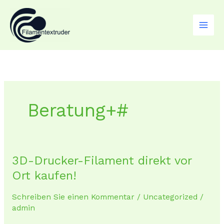
Zum
Inhalt
springen
Beratung+#
3D-Drucker-Filament direkt vor
3D-
Drucker-
Ort kaufen!
Filament
direkt
Schreiben Sie einen Kommentar
/
Uncategorized
/
vor
admin
Ort